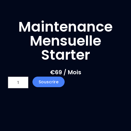
Maintenance
Mensuelle
Starter
€
69
/ Mois
quantité
Souscrire
de
Maintenance
Mensuelle
Starter